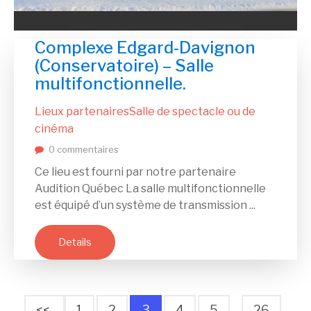
Complexe Edgard-Davignon
(Conservatoire) – Salle
multifonctionnelle.
Lieux partenaires
Salle de spectacle ou de
cinéma
0 commentaires
Ce lieu est fourni par notre partenaire
Audition Québec La salle multifonctionnelle
est équipé d’un système de transmission ...
Details
<<
1
2
3
4
5
26
…